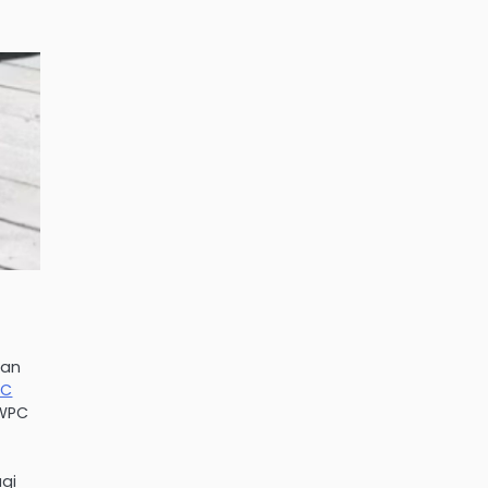
kan
PC
 WPC
k
agi