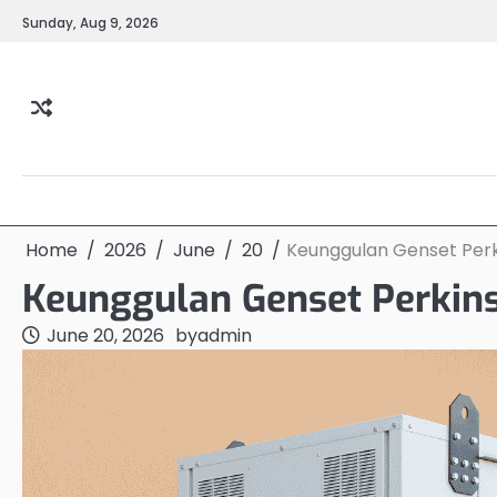
Skip
Sunday, Aug 9, 2026
to
content
Home
2026
June
20
Keunggulan Genset Per
Keunggulan Genset Perkin
June 20, 2026
by
admin