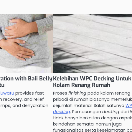
ation with Bali Belly
Kelebihan WPC Decking Untuk
tu
Kolam Renang Rumah
 Uluwatu
provides fast
Proses
finishing
pada kolam renang
n recovery, and relief
pribadi di rumah biasanya memerlu
amps, and dehydration
sejumlah material. Salah satunya
W
decking
. Pemasangan
decking
dari
tidak hanya berkaitan dengan aspe
keindahan semata, namun juga
fungsionalitas serta keselamatan b