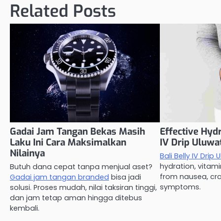
Related Posts
Gadai Jam Tangan Bekas Masih
Effective Hydr
Laku Ini Cara Maksimalkan
IV Drip Uluwa
Nilainya
Bali Belly IV Drip
hydration, vitami
Butuh dana cepat tanpa menjual aset?
from nausea, cr
Gadai jam tangan branded
bisa jadi
symptoms.
solusi. Proses mudah, nilai taksiran tinggi,
dan jam tetap aman hingga ditebus
kembali.