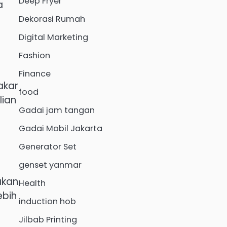
Deep Fryer
a
Dekorasi Rumah
Digital Marketing
Fashion
Finance
akar
food
ian
Gadai jam tangan
Gadai Mobil Jakarta
Generator Set
genset yanmar
akan
Health
ebih
induction hob
Jilbab Printing