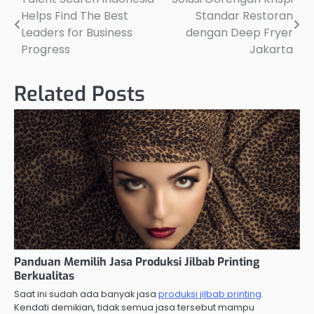
Post
Helps Find The Best
Standar Restoran
navigation
Leaders for Business
dengan Deep Fryer
Progress
Jakarta
Related Posts
Panduan Memilih Jasa Produksi Jilbab Printing
Berkualitas
Saat ini sudah ada banyak jasa
produksi jilbab printing
.
Kendati demikian, tidak semua jasa tersebut mampu