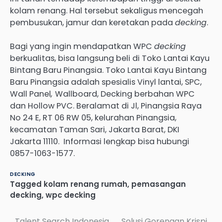
kolam renang. Hal tersebut sekaligus mencegah
pembusukan, jamur dan keretakan pada
decking
.
Bagi yang ingin mendapatkan WPC
decking
berkualitas, bisa langsung beli di Toko Lantai Kayu
Bintang Baru Pinangsia. Toko Lantai Kayu Bintang
Baru Pinangsia adalah spesialis Vinyl lantai, SPC,
Wall Panel
,
Wallboard, Decking berbahan WPC
dan Hollow PVC. Beralamat di Jl, Pinangsia Raya
No 24 E, RT 06 RW 05, kelurahan Pinangsia,
kecamatan Taman Sari, Jakarta Barat, DKI
Jakarta 11110. Informasi lengkap bisa hubungi
0857-1063-1577.
DECKING
Tagged
kolam renang rumah
,
pemasangan
decking
,
wpc decking
Talent Search Indonesia
Solusi Gorengan Krispi