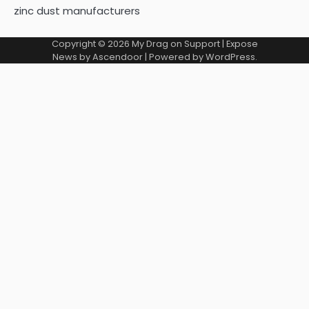
zinc dust manufacturers
Copyright © 2026
My Drag on Support
| Expose
News by
Ascendoor
| Powered by
WordPress
.