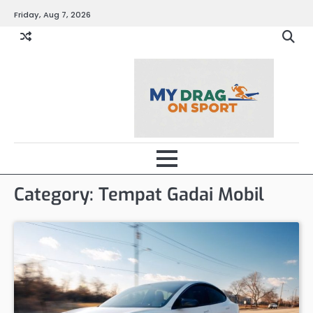
Skip
Friday, Aug 7, 2026
to
content
Category:
Tempat Gadai Mobil