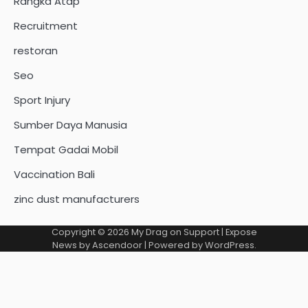
Rangka Atap
Recruitment
restoran
Seo
Sport Injury
Sumber Daya Manusia
Tempat Gadai Mobil
Vaccination Bali
zinc dust manufacturers
Copyright © 2026
My Drag on Support
| Expose
News by
Ascendoor
| Powered by
WordPress
.