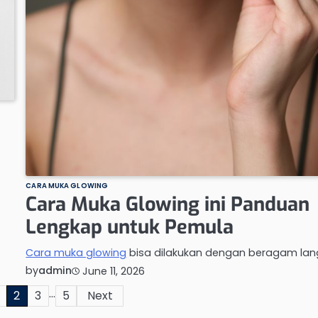
CARA MUKA GLOWING
Cara Muka Glowing ini Panduan
Lengkap untuk Pemula
Cara muka glowing
bisa dilakukan dengan beragam lan
by
admin
June 11, 2026
…
2
3
5
Next