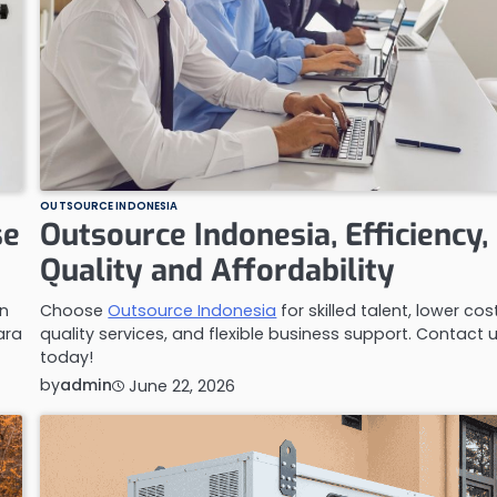
OUTSOURCE INDONESIA
se
Outsource Indonesia, Efficiency,
Quality and Affordability
n
Choose
Outsource Indonesia
for skilled talent, lower cos
ara
quality services, and flexible business support. Contact 
today!
by
admin
June 22, 2026