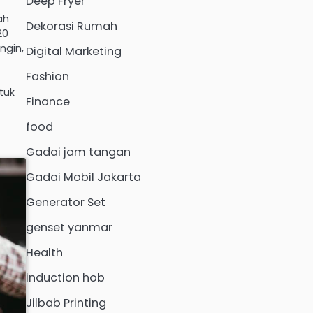
Deep Fryer
ah
Dekorasi Rumah
20
ngin,
Digital Marketing
Fashion
tuk
Finance
food
Gadai jam tangan
Gadai Mobil Jakarta
Generator Set
genset yanmar
Health
induction hob
Jilbab Printing