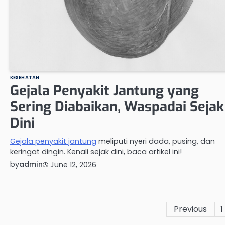
KESEHATAN
Gejala Penyakit Jantung yang
Sering Diabaikan, Waspadai Sejak
Dini
Gejala penyakit jantung
meliputi nyeri dada, pusing, dan
keringat dingin. Kenali sejak dini, baca artikel ini!
by
admin
June 12, 2026
Posts
Previous
1