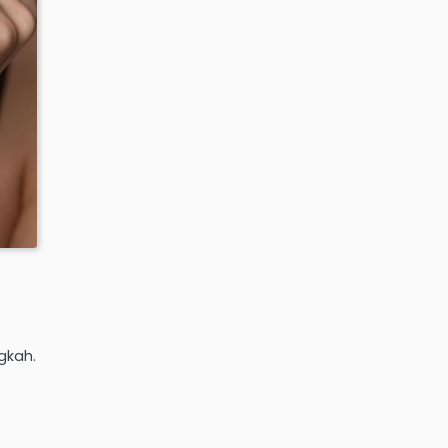
gkah.