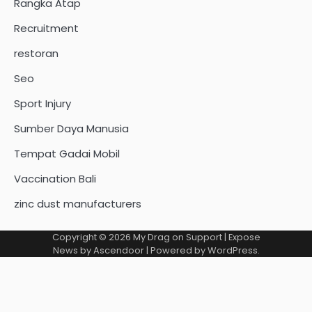
Rangka Atap
Recruitment
restoran
Seo
Sport Injury
Sumber Daya Manusia
Tempat Gadai Mobil
Vaccination Bali
zinc dust manufacturers
Copyright © 2026
My Drag on Support
| Expose
News by
Ascendoor
| Powered by
WordPress
.