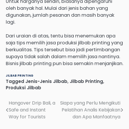
Untuk harganya sendiri, biasanya dipengaruhi
oleh banyak hal. Mulai dari jenis bahan yang
digunakan, jumlah pesanan dan masih banyak
lagi.
Dari uraian di atas, tentu bisa menemukan apa
saja tips memilih jasa produksi jilbab printing yang
berkualitas. Tips tersebut bisa jadi pertimbangan
supaya tidak salah dalam memilih jasa nantinya.
Bisnis jilbab printing pun bisa semakin menjanjikan.
JILBAB PRINTING
Tagged
Jenis-Jenis Jilbab
,
Jilbab Printing
,
Produksi Jilbab
Hangover Drip Bali, a
Siapa yang Perlu Mengikuti
Post
Safe and Instant
Pelatihan Analis Kebijakan
navigation
Way for Tourists
dan Apa Manfaatnya