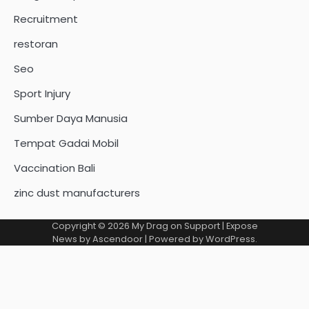
Recruitment
restoran
Seo
Sport Injury
Sumber Daya Manusia
Tempat Gadai Mobil
Vaccination Bali
zinc dust manufacturers
Copyright © 2026
My Drag on Support
| Expose
News by
Ascendoor
| Powered by
WordPress
.