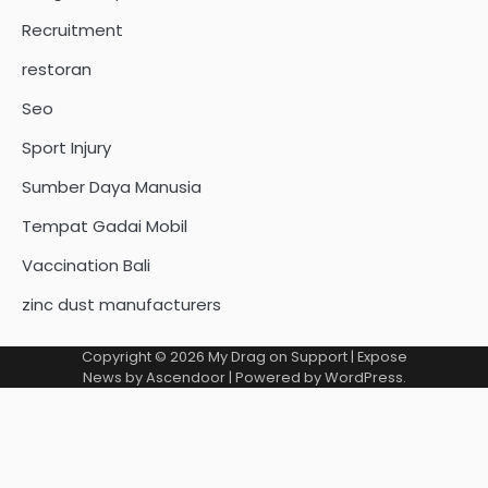
Recruitment
restoran
Seo
Sport Injury
Sumber Daya Manusia
Tempat Gadai Mobil
Vaccination Bali
zinc dust manufacturers
Copyright © 2026
My Drag on Support
| Expose
News by
Ascendoor
| Powered by
WordPress
.